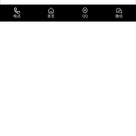
电话
首页
QQ
微信
日本胜铁克SENTEC
日本胜铁克SENTEC涡流损耗式位移传感器LS-117型
所属分类：日本胜铁克SENTEC
浏览次数：1232
产品详情
产品描述
涡流损耗式位移传感器概述
采用涡流损耗式原理，是一种耐环境性高的传感器。不受水、油、
灰尘的影响即可测量到被测物的距离。因为在油、水、高温、低温
等恶劣环境下也能工作，所以在内燃机的研发、机床的位置控制等
领域有着非常广泛的应用。另外，与其他测量原理的传感器相比，
传感器头的尺寸非常小，即使周围没有足够的空间也可以使用。