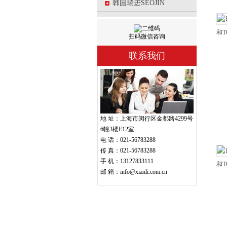
韩国瑞进SEOJIN
和
扫码微信咨询
联系我们
地 址：上海市闵行区金都路4299号
6幢3楼E12室
电 话：021-56783288
传 真：021-56783288
手 机：13127833111
和
邮 箱：info@xianli.com.cn