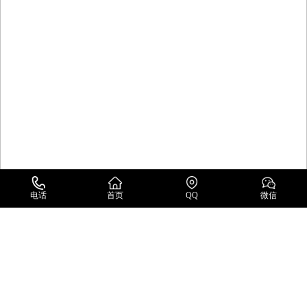
电话
首页
QQ
微信
新闻中心
韩国瑞进(SEOJIN INSTECH)企业简介及会社沿革
企业简介