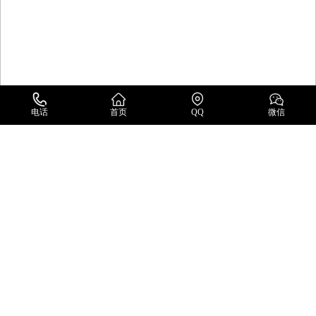
电话
首页
QQ
微信
罗斯蒙特EMERSON
日本能研NOHKEN
日本东和TOWA
日本胜铁克SENTEC
罗斯蒙特EMERSON
英国莫伯蕾MOBREY
韩国瑞进SEOJIN