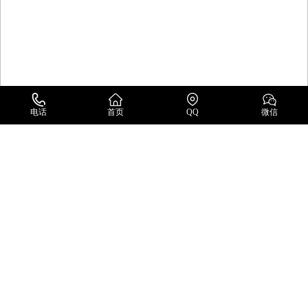
电话
首页
QQ
微信
英国莫伯蕾MOBREY
英国莫伯蕾MOBREY锅炉水位控制
所属分类：英国莫伯蕾MOBREY
浏览次数：611
产品详情
产品描述
产品介绍
英国莫伯蕾MOBREY锅炉水位控制旨在通过将锅炉水位的变化作为