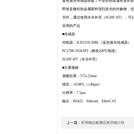
蓝色激光传感器搭载了不受炽热金属长波长影
即使是像炽热金属那样强烈发光的对象物，也
另外，通过使用水冷外壳（SGHF-HT），可
采用的产品
■传感器
控制器：ILD2310-50BL（蓝色激光传感器）
PC1700-3/OE/HT（耐热200℃电缆）
SGHF-HT（水冷外壳）
■主要规格
测量距离：575±25mm
线性：±0.08%（±40μm）
分辨率：7.5μm
输出：RS422、Ethernet、EtherCAT
上一篇：
常用物位检测仪表详细介绍